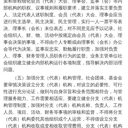
策和章程细化会员（代表）大会、理事会、监事（会）等内
部机构的职权、议事规则和履职要求，建立并落实主要负责
人、法定代表人述职制度。会员（代表）大会、理事会应当
进行民主选举、民主决策、民主管理，实行一人一票平等表
决、理事长（会长）末位表态，对不同意见应予以记录。社
会组织人、财、物、活动中按规定由会员（代表）大会、理
事会决策的事项，不得由个人专断或由理事长（会长）办公
会等代为决策。监事应忠实、勤勉履行职责，加强对负责
人、理事、财务管理人员职务行为的监督。业务主管单位社
会组织建立健全内部机构运行各项制度，指导解决内部治理
问题。
（五）加强分支（代表）机构管理。社会团体、基金会
要审慎决策设立分支（代表）机构，对设立的必要性、可行
性进行充分论证，做到与自身宗旨和业务范围相符合，与管
理服务能力、工作需要相适应。要建立健全分支（代表）机
构管理制度，加强对分支（代表）机构名称、负责人、工作
人员、项目、活动、财务等事项的审核和监督，不得将分支
（代表）机构委托其他组织或个人运营，不得借设立分支
（代表）机构收取或变相收取管理费用。分支（代表）机构