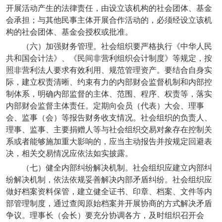
开展活动产生的法律责任，由设立该机构的社会团体、基金
会承担；与其他民事主体开展合作活动的，必须经设立该机
构的社会团体、基金会授权或批准。
（六）加强财务管理。社会组织要严格执行《中华人民
共和国会计法》、《民间非营利组织会计制度》等规定，按
照非营利法人要求有效利用、规范管理资产。要结合自身实
际，建立权责清晰、约束有力的内部财会监督机制和内部控
制体系，明确内部监督的主体、范围、程序、权责等，落实
内部财会监督主体责任。定期向会员（代表）大会、理事
会、监事（会）等报告财务收支情况。社会组织的负责人、
理事、监事、主要捐赠人等与社会组织交易对象存在控制关
系或者能够施加重大影响的，应当主动报告并按规定回避表
决，相关交易情况应依法如实披露。
（七）健全内部纠纷解决机制。社会组织应建立内部纠
纷解决机制，依法依规妥善解决内部矛盾纠纷。社会组织应
做好档案资料保管，建立健全证书、印章、档案、文件等内
部管理制度，通过查阅原始档案并开展协商的方式解决矛盾
争议。理事长（会长）要充分协调各方，及时组织召开会