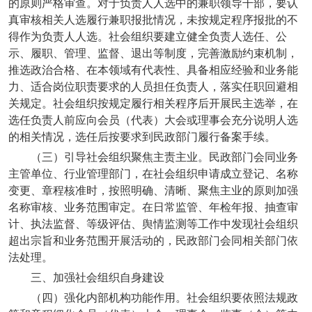
的原则严格审查。对于负责人人选中的兼职领导干部，要认
真审核相关人选履行兼职报批情况，未按规定程序报批的不
得作为负责人人选。社会组织要建立健全负责人选任、公
示、履职、管理、监督、退出等制度，完善激励约束机制，
推选政治合格、在本领域有代表性、具备相应经验和业务能
力、适合岗位职责要求的人员担任负责人，落实任职回避相
关规定。社会组织按规定履行相关程序后开展民主选举，在
选任负责人前应向会员（代表）大会或理事会充分说明人选
的相关情况，选任后按要求到民政部门履行备案手续。
（三）引导社会组织聚焦主责主业。民政部门会同业务
主管单位、行业管理部门，在社会组织申请成立登记、名称
变更、章程核准时，按照明确、清晰、聚焦主业的原则加强
名称审核、业务范围审定。在日常监管、年检年报、抽查审
计、执法监督、等级评估、舆情监测等工作中发现社会组织
超出宗旨和业务范围开展活动的，民政部门会同相关部门依
法处理。
三、加强社会组织自身建设
（四）强化内部机构功能作用。社会组织要依照法规政