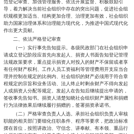
范登记审查、加强管理服务、依法开展监督、积极鼓励引
导，着力解决当前社会组织中存在的突出问题，促进社会组
织规模更加适当、结构更加合理、治理更加有效，社会组织
助力国家治理体系和治理能力现代化，为推进中国式现代化
作出更大贡献。
二、依法严格登记审查
（一）实行事先告知提示。各级民政部门在社会组织申
请成立登记阶段应首先向发起人、捐资人书面告知登记管理
法规政策要求，重点提示捐资人对投入的财产不保留或者享
有任何财产权利、工作人员工资福利等管理费用开支应当合
理并控制在规定的比例内、社会组织的财产必须用于符合章
程规定的宗旨和业务活动、法人终止时剩余财产不得向发起
人或捐资人分配等规定。发起人在告知后继续提出申请的，
签收事先告知书。捐资人清楚知晓社会组织财产属性和捐赠
行为法律效果后继续履行捐赠的，签署捐资承诺书。
（二）严格审查负责人人选。承担社会组织负责人审核
职能的相关部门要细化任职条件、程序等要求，把政治标准
摆在首位，按照讲政治、守信念、讲奉献、有本领、重品行