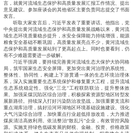
言，就黄河流域生态保护和高质量发展汇报工作情况、提出
意见建议。参加座谈会的其他省区主要负责同志提交了书面
发言。
听取大家发言后，习近平发表了重要讲话。他指出，党
中央提出黄河流域生态保护和高质量发展战略以来，黄河流
域生态环境质量稳步提升，水安全保障能力持续增强，能源
粮食安全基础不断巩固，高质量发展亮点不少，黄河流域生
态保护和高质量发展站到了更高起点上。同时也要看到，仍
有不少难题需要进一步破解。
习近平强调，要持续完善黄河流域生态大保护大协同格
局，筑牢国家生态安全屏障。更加突出黄河治理的系统性、
整体性、协同性，构建上下游贯通一体的生态环境治理体
系，深入实施重要生态系统保护和修复重大工程，提升流域
生态系统稳定性。强化
“三北”工程联防联治，提升整体效
果。加强采煤沉陷区综合治理，积极探索资源型地区转型发
展新路径。持续深入打好污染防治攻坚战，加强重要支流和
重点湖库治理，搞好沿河环湖地区环境基础设施建设。强化
大气污染综合治理，加快重点行业超低排放改造，大力推进
煤炭清洁高效利用。依法整治“散乱污”企业，有效管控风险
源。实施支持绿色低碳发展的财税、金融、投资、价格政策