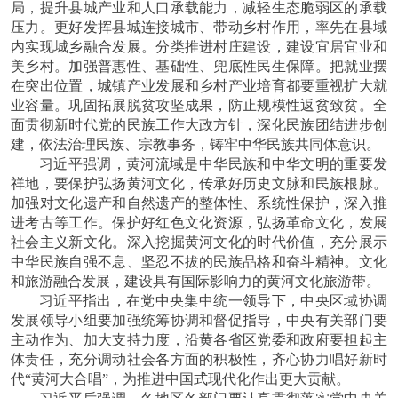
局，提升县城产业和人口承载能力，减轻生态脆弱区的承载
压力。更好发挥县城连接城市、带动乡村作用，率先在县域
内实现城乡融合发展。分类推进村庄建设，建设宜居宜业和
美乡村。加强普惠性、基础性、兜底性民生保障。把就业摆
在突出位置，城镇产业发展和乡村产业培育都要重视扩大就
业容量。巩固拓展脱贫攻坚成果，防止规模性返贫致贫。全
面贯彻新时代党的民族工作大政方针，深化民族团结进步创
建，依法治理民族、宗教事务，铸牢中华民族共同体意识。
习近平强调，黄河流域是中华民族和中华文明的重要发
祥地，要保护弘扬黄河文化，传承好历史文脉和民族根脉。
加强对文化遗产和自然遗产的整体性、系统性保护，深入推
进考古等工作。保护好红色文化资源，弘扬革命文化，发展
社会主义新文化。深入挖掘黄河文化的时代价值，充分展示
中华民族自强不息、坚忍不拔的民族品格和奋斗精神。文化
和旅游融合发展，建设具有国际影响力的黄河文化旅游带。
习近平指出，在党中央集中统一领导下，中央区域协调
发展领导小组要加强统筹协调和督促指导，中央有关部门要
主动作为、加大支持力度，沿黄各省区党委和政府要担起主
体责任，充分调动社会各方面的积极性，齐心协力唱好新时
代
“黄河大合唱”，为推进中国式现代化作出更大贡献。