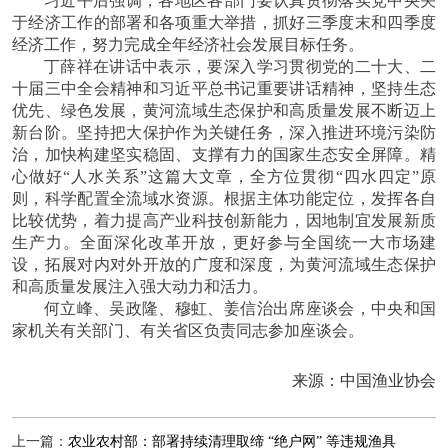
习近平后强调，各地区各部门要认真贯彻落实党中央关
于经济工作的部署和各项重大举措，抓好三季度末和四季度
经济工作，努力完成全年经济社会发展目标任务。
丁薛祥在讲话中表示，要深入学习贯彻党的二十大、二
十届三中全会精神和习近平总书记重要讲话精神，坚持生态
优先、绿色发展，黄河流域生态保护和高质量发展不断迈上
新台阶。坚持把大保护作为关键任务，深入推进环境污染防
治，加快构建坚实稳固、支撑有力的国家生态安全屏障。精
心做好
“人水关系”这篇大文章，全方位贯彻“四水四定”原
则，科学配置全流域水资源。根据主体功能定位，发挥各自
比较优势，着力提高产业科技创新能力，因地制宜发展新质
生产力。全面深化改革开放，更好参与全国统一大市场建
设，拓展对内对外开放的广度和深度，为黄河流域生态保护
和高质量发展注入强大动力和活力。
何立峰、吴政隆、穆虹、姜信治出席座谈会，中央和国
家机关有关部门、有关省区负责同志参加座谈会。
来源：
中国渔业协会
上一篇：
农业农村部：部署持续清理取缔 “绝户网” 等违规渔具