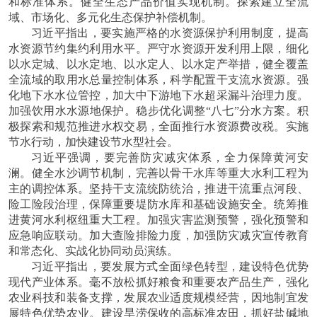
和标准体系。健全生态产品价值实现机制。探索建立全流
域、市场化、多元化生态保护补偿机制。
习近平指出，要实施严格的水资源保护利用制度，提高
水资源节约集约利用水平。严守水资源开发利用上限，细化
以水定城、以水定地、以水定人、以水定产举措，健全覆盖
全流域的取用水总量控制体系，科学配置干支流水资源。强
化地下水水位管控，加大中下游地下水超采漏斗治理力度。
加强饮用水水源地保护。稳步优化调整
“八七”分水方案。积
极探索和规范推进水权交易，全面推行水资源费改税。实施
节水行动，加快建设节水型社会。
习近平强调，要完善防灾减灾体系，全力保障黄河安
澜。健全水沙调节机制，完善以骨干水库等重大水利工程为
主的调控体系。坚持干支流统防统治，推进干流重点河段、
险工险段治理，保障重要堤防水库和基础设施安全。统筹推
进黄河水利枢纽重大工程。加强灾害监测预警，强化预警和
应急响应联动。加大查险排险力度，加强防灾减灾宣传教育
和常态化、实战化协同动员演练。
习近平指出，要发展方式全面绿色转型，建设特色优势
现代产业体系。毫不放松抓好粮食和重要农产品生产，强化
农业科技和装备支撑，发展农业适度规模经营，因地制宜发
展特色优势农业。建设旱涝保收的高标准农田，抓好盐碱地