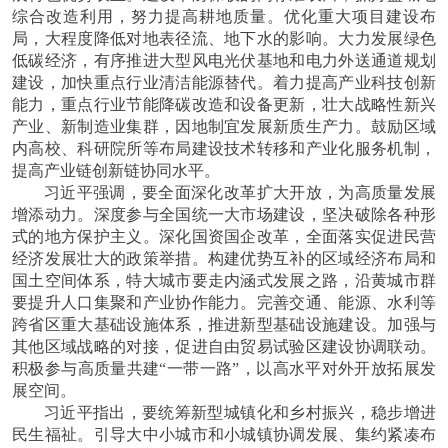
综合改造利用，努力提高耕地质量。优化重大项目建设布
局，大程度降低对地表径流、地下水的影响。大力发展绿色
低碳经济，有序推进大型风电光伏基地和电力外送通道规划
建设，加快重点行业清洁能源替代。着力提高产业科技创新
能力，重点行业节能降碳改造和设备更新，壮大战略性新兴
产业、新制造业集群，因地制宜发展新质生产力。鼓励区域
内高校、科研院所等布局建设技术转移和产业化服务机制，
提高产业链创新链协同水平。
习近平强调，要全面深化改革扩大开放，为高质量发展
增添动力。深度参与全国统一大市场建设，坚决破除各种形
式的地方保护主义。深化国资国企改革，全面落实促进民营
经济发展壮大的政策举措。构建优势互补的区域经济布局和
国土空间体系，特大城市要走内涵式发展之路，沿黄城市群
要提升人口集聚和产业协作能力。完善交通、能源、水利等
跨省区重大基础设施体系，推进新型基础设施建设。加强与
其他区域战略的对接，促进自由贸易试验区建设协调联动。
积极参与高质量共建
“一带一路”，以高水平对外开放拓展发
展空间。
习近平指出，要统筹新型城镇化和乡村振兴，稳步增进
民生福祉。引导大中小城市和小城镇协调发展、集约紧凑布