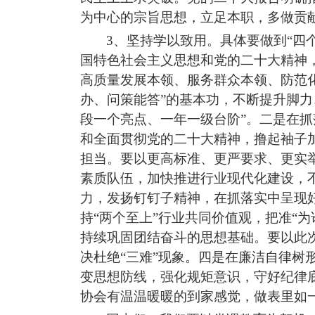
为中心的
宗旨
思想，立足本职，多做贡
3、坚持学以致用。
具体要做到
“四
国特色社会主义思想和党的二十大精神
高质量发展本领、服务群众本领、防范
办、问策能
答
”的基本功，不断提升脚力
段一个亮点、一年一级台阶”。二是在
和全面贯彻党的二十大精神，撸起袖子
担当。要以更高标准、更严要求、更实
素质队伍，加快推进行业现代化建设，
力，发扬钉钉子精神，在抓落实中呈现
持
“两个至上”行业共同价值观，把准“
持续巩固团结奋斗的思想基础。要以此
决杜绝
“三难”现象
。四是在廉洁自律树
变思想防线
，
强化规矩意识，守好纪律
协会有温温暖暖的到家感觉，做表里如