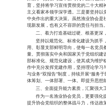
育，坚持将学习宣传贯彻党的二十大
精
主义看家本领学深学透。三是要坚持以
中央作出的重大决策。
虽然渔业协会是
现新发展
，
也有义不容辞的责任与担当
二、着力打造基础过硬、根基更深
坚持
以
规范化
、
标准化
建设为抓手
用
、
彰显
支部鲜明导向，使每一名党员
量。贯彻落实中央和国家
关于
党组织建
部标准化
、
规范化建设，使其成为
维护
作中充分发挥党建作用，坚持理论学习
与业务
“双报告”制度，持续开展“
服务于
体筹划、一体部署、一体。
即
提升
思想
三、全面提升能力素质，汇聚强大
作为一名
渔业协会
党员，更要强化
提
升协会党组织的
整体战斗力
，
传达政