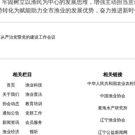
，牢固树立以
渔民
为中心的发展思
维
，增强主动担当意
势转化为赋能助力全市
渔业
的发展优势，奋力推进新时
面从严治党暨党的建设工作会议
相关栏目
相关链接
中华人民共和国农业农村
首页
渔业科技
关于我们
渔业普法
中国渔业协会
协会动态
教育培训
黄海水产研究所
通知公告
党群工作
辽宁渔业协会
新闻资讯
会员服务
渔业经济
视听
辽宁公益新闻网