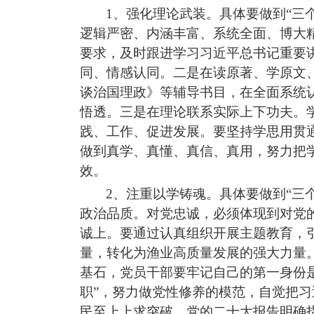
1、
强化理论武装。
具体要做到
“三
逻辑严密、内涵丰富、系统全面、博大
要求，及时跟进学习习
近平
总书记重要
同、情感认同。二是在读原著、学原文
谈治国理政》等辅导书目，在全面系统
悟透。三是在理论联系实际上下功夫。
践、工作、促进发展。要坚持学思用贯
做到真学、真懂、真信、真用，努力把
效。
2、注重以学铸魂。
具体要做到
“三
政治品质。对党忠诚，必须体现到对党
诚上。要通过认真组织开展主题教育，
量，转化为
渔业
高质量发展的强大力量
基石
，
党员干部要牢记自己的第一身份
职”，努力做党性修养的模范，自觉把习
民至上上求突破。党的二十大报告明确