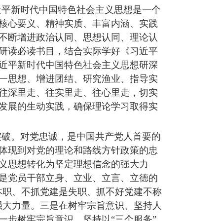
近平
新时代中国特色社会主义思想是一个
核心要义、精神实质、丰富内涵、实践
不断增进政治认同、思想认同、理论认
研读必读书目，结合实际学好《习
近平
近平
新时代中国特色社会主义思想研深
一思想、增进团结
、
研究渔业、
指导实
往深里走、往实里走、往心里走，切实
发展的生动实践，确保理论学习取得实
突破。对党忠诚，是中国共产党人首要的
体现到对党的理论和路线方针政策的忠
义思想转化为坚定理想信念的强大力
是党员干部立身、立业、立言、立德的
本职、不抓党建是失职、抓不好党建不称
强大力量。三是在树牢宗旨意识、坚持人
一步树牢宗旨意识，坚持以
“
三个服务
”