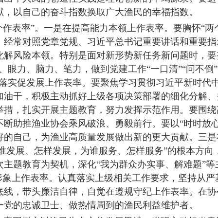
献，以自己的奋斗指数换取广大
渔民
的幸福指数。
个作表率”。一是在提高能力本领上作表率。要胸怀“两
，经常对照党章党规、习
近平
总书记重要讲话和重要指
化解风险本领。特别是面对新形势新任务新问题时，要
、眼力、脑力、笔力，做到党建工作“一口清”“问不倒”
抓落实促发展上作表率。要聚焦学习贯彻习
近平
新时代
加油干，积极主动抓好上级各项决策部署的细化分解、
举措，扎实开展主题教育，努力发挥示范作用。要围绕
不断助推
渔业协会
乘风破浪、勇毅前行。要以
“时时放
好的自己，为
渔业
高质量发展做出新的更大贡献。三是
为谁发展、怎样发展
，
为谁服务、怎样服务
”的根本方向
次主题教育为契机，深化“我为群众办实事、解难题”等
形象上作表率。认真落实上级相关工作要求，坚持
从
严
底线，带头廉洁自律，自觉在遵规守纪上作表率
。
在协
一党
的
忠诚卫士、做热情周到的渔民利益
维护者。