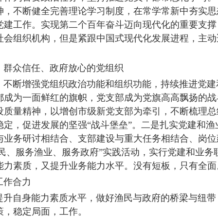
神
，不断健全完善理论学习制度，在常学常新中夯实思
党建工作。实现第二个百年奋斗迈向现代化的重要支撑
社会组织机构，但
是紧跟中国式现代化发展进程，主动
。
，群众信任、政府放心的党组织
，不断增强党组织政治功能和组织功能，持续推进党建
都成为一面鲜红的旗帜，党支部成为党旗高高飘扬的战
设质量精神，以
增创市级新
党支部为牵引，不断梳理总
稳定，促进发展的
坚强
“战斗堡垒”。二是扎实党建和
渔
与业务研讨相结合、支部建设与重大任务相结合、岗位
民、服务渔业、服务政府
”实践活动，实行党建和业务
能力素质，
又提升业务能力
水平
。
没有短板，只有全面
工作合力
提升自身能力素质水平，
做好渔民与政府的桥梁与纽带
策，稳定局面，工作。