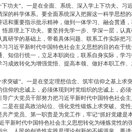
个下功夫”。
一是在全面、系统、深入学上下功夫。习
精深的科学体系。要全面系统深入把握这一科学思想的
讲话和重要指示批示精神，做到一体学习、融会贯通，
、悟原理上下功夫。要坚持先学一步、学深一层，认真
认真研学的基础上，带着具体问题、联系工作实际把习
学习习
近平
新时代中国特色社会主义思想的目的在于统
通、知信行统一，立足本职岗位，联系自身实际，学习
学习成效转化为增强觉悟、提高本领、做好本职工作、
个求突破”。一是在坚定理想信念、筑牢信仰之基上求
的信仰的忠诚上，必须体现到对党组织的忠诚上，必须
引导广大党员干部努力把习
近平
新时代中国特色社会主
。二是在提高政治站位、强化党性锻炼上求突破。党性
是共产党员、第一职责是为党工作，牢记
“抓好党建是
近平
新时代中国特色社会主义思想转化为锤炼党性的
指出，人民的创造性实践是理论创新的不竭源泉。要进