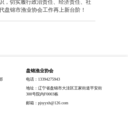
识，切实履行政治责任、经济责任、社
代
盘锦市渔业协会
工作再上新台阶
！
盘锦渔业协会
部
电话：13394275943
地址：辽宁省盘锦市大洼区王家街道平安街
300号院内F0003栋
邮箱：pjsyyxh@126.com