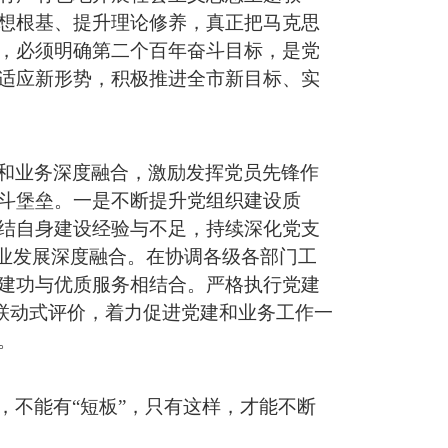
想根基、提升理论修养，真正把马克思
，必须
明确
第二个百年奋斗目标，是党
适应新形势
，
积极
推进全市新
目标
、实
和业务深度融合，激励发挥党员先锋
作
斗堡垒。一是不断提升党组织建设质
结
自身
建设经验
与不足
，持续深化党支
业发展
深度融合。在
协调各级各部门
工
建功与优质服务相结合。严格执行党建
联动式评价，着力促进党建和业务工作一
。
，
不能
有
“短板”，只有这样，才能不断