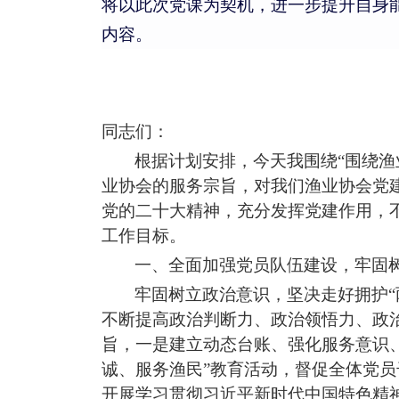
将以此次党课为契机，进一步提升自身
内容。
同志们：
根据计划安排，今天我围绕
“
围绕渔
业协会的服务宗旨
，对
我们渔业协会
党
党的二十大精神，充分发挥党建作用，
工作目标
。
一、
全面
加强党员队伍
建设，
牢固
牢固树立政治意识，坚决走好拥护
不断提高政治判断力、政治领悟力、政治
旨
，
一是
建立动态台账、强化
服务意识
诚、
服务渔民
”教育活动，督促全体党
开展学习贯彻习
近平
新时代中国特
色
精