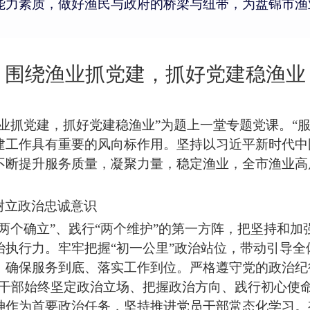
能力素质，做好渔民与政府的桥梁与纽带，为盘锦市渔
围绕渔业抓
党建
，
抓好党建稳渔业
业抓
党建
，
抓好党建稳渔业
”为题上一堂专题党课。
“
建
工作
具有重要
的
风向标作用。坚持以习
近平
新时代中
不断提升
服务质量
，凝聚
力量，稳定渔业，
全市
渔业
高
树立
政治忠诚
意识
“两个确立”、践行“两个维护”的第一方阵，把坚持和
执行力。牢牢把握“初一公里”政治站位，带动引导
全
、
确保
服务
到底、落实
工作
到位。严格遵守党的政治纪
员干部始终坚定政治立场、把握政治方向
、
践行初心使
神作为首要政治任务，坚持推进
党员
干部常态化学习。