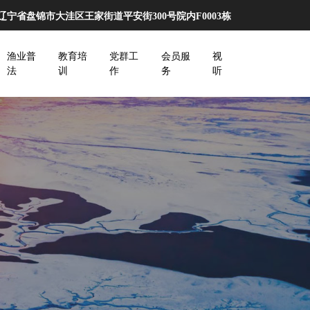
辽宁省盘锦市大洼区王家街道平安街300号院内F0003栋
渔业普
教育培
党群工
会员服
视
法
训
作
务
听