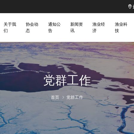
关于我
协会动
通知公
新闻资
渔业经
渔业科
们
态
告
讯
济
技
党群工作
首页
党群工作