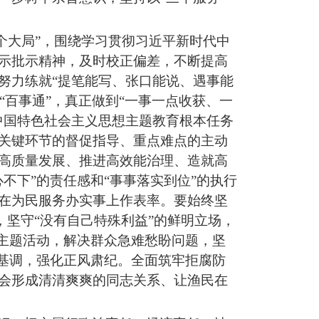
个大局”，围绕学习贯彻习
近平
新时代中
示批示精神，及时校正偏差，不断提高
努力练就
“提笔能写、张口能说、遇事能
“百事通”，真正做到“一事一点收获、一
中国特色社会主义思想主题教育根本任务
关键环节的督促指导、重点难点的主动
高质量发展、推进高效能治理、造就高
心不下”的责任感和“事事落实到位”的执行
在为民服务办实事上作表率。要始终坚
，坚守“没有自己特殊利益”的鲜明立场，
主题活动，解决群众急难愁盼问题
，
坚
基调
，
强化正风肃纪。全面筑牢拒腐防
会
形成清清爽爽的同志关系、
让渔民在