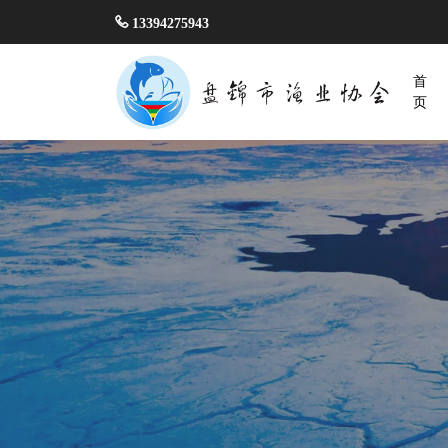
13394275943
首
页